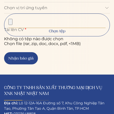
Tải lên CV
*
Chọn tệp
Không có tệp nào được chọn
Chọn file (rar, zip, doc, docx, pdf, <1MB)
CÔNG TY TNHH SẢN XUẤT THƯƠNG MẠI DỊCH VỤ
XNK NHẬT NHẬT NAM
Địa chỉ:
Lô 12-12A-16A Đường số 7, Khu Công Nghiệp Tân
Tạo, Phường Tân Tạo A, Quận Bình Tân, TP.HCM
MST:
0303648858