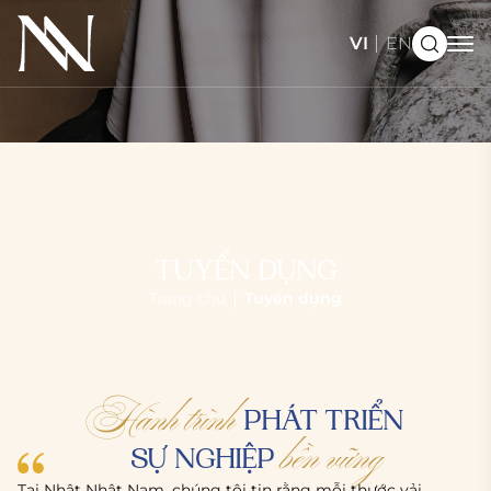
VI
EN
TUYỂN DỤNG
Trang chủ
Tuyển dụng
Hành trình
PHÁT TRIỂN
bền vững
SỰ NGHIỆP
Tại Nhật Nhật Nam, chúng tôi tin rằng mỗi thước vải