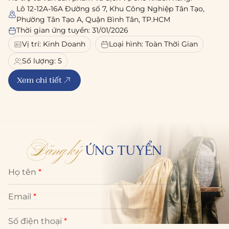
Lô 12-12A-16A Đường số 7, Khu Công Nghiệp Tân Tạo,
Phường Tân Tạo A, Quận Bình Tân, TP.HCM
Thời gian ứng tuyển: 31/01/2026
Vị trí: Kinh Doanh
Loại hình: Toàn Thời Gian
Số lượng:
5
Xem chi tiết
Đăng ký
ỨNG TUYỂN
Họ tên
*
Email
*
Số điện thoại
*