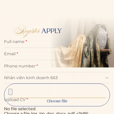
Register
APPLY
Full name
*
Email
*
Phone number
*
Upload CV
*
Choose file
No file selected
Choose a file (rar, zip, doc, docx, pdf, <1MB)