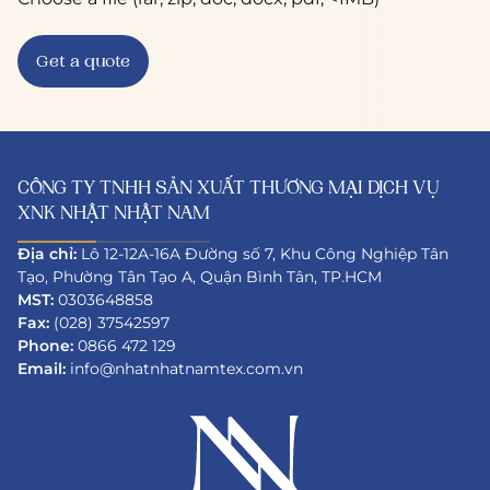
CÔNG TY TNHH SẢN XUẤT THƯƠNG MẠI DỊCH VỤ
XNK NHẬT NHẬT NAM
Địa chỉ:
Lô 12-12A-16A Đường số 7, Khu Công Nghiệp Tân
Tạo, Phường Tân Tạo A, Quận Bình Tân, TP.HCM
MST:
0303648858
Fax:
(028) 37542597
Phone:
0866 472 129
Email:
info@nhatnhatnamtex.com.vn