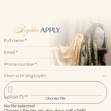
Register
APPLY
Full name
*
Email
*
Phone number
*
Upload CV
*
Choose file
No file selected
Choose a file (rar, zip, doc, docx, pdf, <1MB)