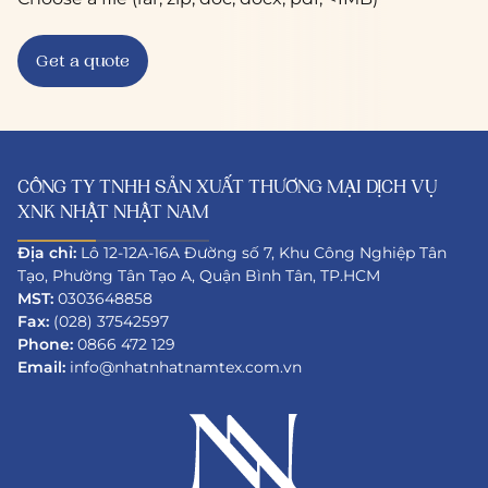
CÔNG TY TNHH SẢN XUẤT THƯƠNG MẠI DỊCH VỤ
XNK NHẬT NHẬT NAM
Địa chỉ:
Lô 12-12A-16A Đường số 7, Khu Công Nghiệp Tân
Tạo, Phường Tân Tạo A, Quận Bình Tân, TP.HCM
MST:
0303648858
Fax:
(028) 37542597
Phone:
0866 472 129
Email:
info@nhatnhatnamtex.com.vn