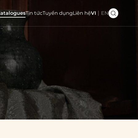
atalogues
Tin tức
Tuyển dụng
Liên hệ
VI
EN