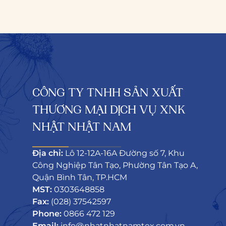
CÔNG TY TNHH SẢN XUẤT
THƯƠNG MẠI DỊCH VỤ XNK
NHẬT NHẬT NAM
Địa chỉ:
Lô 12-12A-16A Đường số 7, Khu
Công Nghiệp Tân Tạo, Phường Tân Tạo A,
Quận Bình Tân, TP.HCM
MST:
0303648858
Fax:
(028) 37542597
Phone:
0866 472 129
Email:
info@nhatnhatnamtex.com.vn