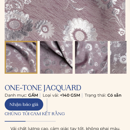
ONE-TONE JACQUARD
Danh mục:
GẤM
Loại vải:
<140 GSM
Trạng thái:
Có sẵn
Nhận báo giá
CHÚNG TÔI CAM KẾT RẰNG
Vải chất lượng cao, cảm giác tay tốt, không phai màu,