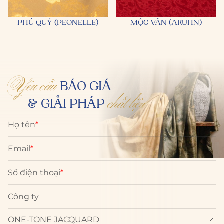
PHÚ QUÝ (PEONELLE)
MỘC VÂN (ARUHN)
Yêu cầu
BÁO GIÁ
chất liệu
& GIẢI PHÁP
Họ tên
*
Email
*
Số điện thoại
*
Công ty