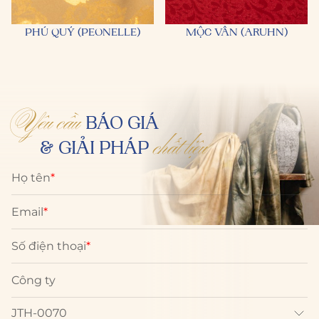
PHÚ QUÝ (PEONELLE)
MỘC VÂN (ARUHN)
Yêu cầu
BÁO GIÁ
chất liệu
& GIẢI PHÁP
Họ tên
*
Email
*
Số điện thoại
*
Công ty