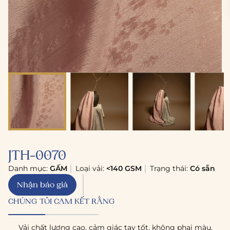
JTH-0070
Danh mục:
GẤM
Loại vải:
<140 GSM
Trạng thái:
Có sẵn
Nhận báo giá
CHÚNG TÔI CAM KẾT RẰNG
Vải chất lượng cao, cảm giác tay tốt, không phai màu,