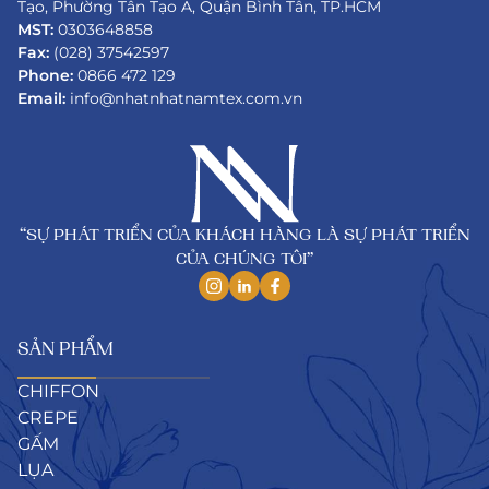
Tạo, Phường Tân Tạo A, Quận Bình Tân, TP.HCM
MST:
0303648858
Fax:
(028) 37542597
Phone:
0866 472 129
Email:
info@nhatnhatnamtex.com.vn
“SỰ PHÁT TRIỂN CỦA KHÁCH HÀNG LÀ SỰ PHÁT TRIỂN
CỦA CHÚNG TÔI”
SẢN PHẨM
CHIFFON
CREPE
GẤM
LỤA