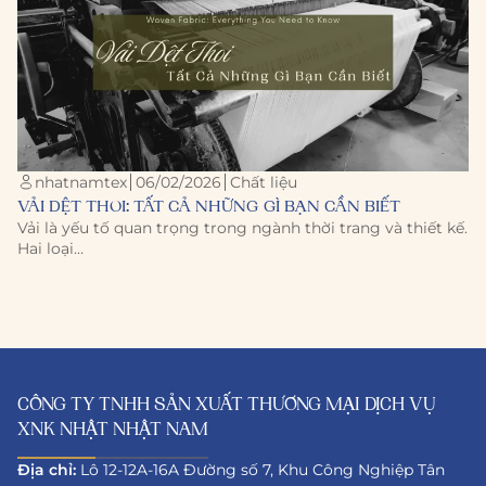
nhatnamtex
06/02/2026
Chất liệu
VẢI DỆT THOI: TẤT CẢ NHỮNG GÌ BẠN CẦN BIẾT
Vải là yếu tố quan trọng trong ngành thời trang và thiết kế.
Hai loại…
CÔNG TY TNHH SẢN XUẤT THƯƠNG MẠI DỊCH VỤ
XNK NHẬT NHẬT NAM
Địa chỉ:
Lô 12-12A-16A Đường số 7, Khu Công Nghiệp Tân