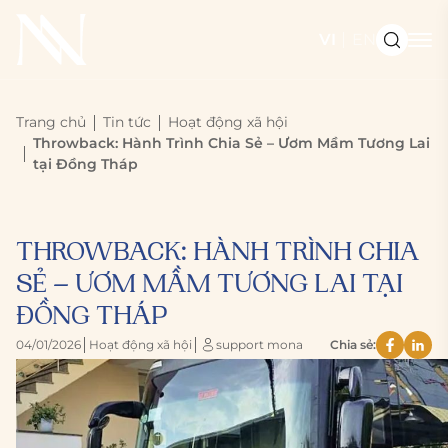
VI
EN
Trang chủ
Tin tức
Hoạt động xã hội
Throwback: Hành Trình Chia Sẻ – Ươm Mầm Tương Lai
tại Đồng Tháp
THROWBACK: HÀNH TRÌNH CHIA
SẺ – ƯƠM MẦM TƯƠNG LAI TẠI
ĐỒNG THÁP
04/01/2026
Hoạt động xã hội
support mona
Chia sẻ: