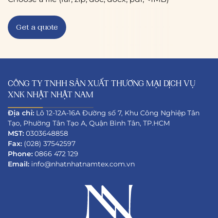
CÔNG TY TNHH SẢN XUẤT THƯƠNG MẠI DỊCH VỤ
XNK NHẬT NHẬT NAM
Địa chỉ:
Lô 12-12A-16A Đường số 7, Khu Công Nghiệp Tân
Tạo, Phường Tân Tạo A, Quận Bình Tân, TP.HCM
MST:
0303648858
Fax:
(028) 37542597
Phone:
0866 472 129
Email:
info@nhatnhatnamtex.com.vn