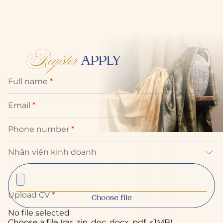
Register
APPLY
Full name
*
Email
*
Phone number
*
Upload CV
*
Choose file
No file selected
Choose a file (rar, zip, doc, docx, pdf, <1MB)