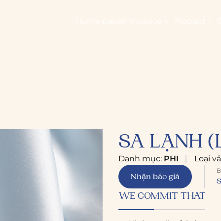
Home page
Introduce
Product
)
SA LẠNH (
Danh mục:
PHI
Loại vả
B
Nhận báo giá
S
WE COMMIT THAT