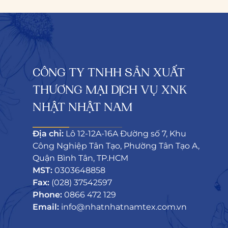
CÔNG TY TNHH SẢN XUẤT
THƯƠNG MẠI DỊCH VỤ XNK
NHẬT NHẬT NAM
Địa chỉ:
Lô 12-12A-16A Đường số 7, Khu
Công Nghiệp Tân Tạo, Phường Tân Tạo A,
Quận Bình Tân, TP.HCM
MST:
0303648858
Fax:
(028) 37542597
Phone:
0866 472 129
Email:
info@nhatnhatnamtex.com.vn