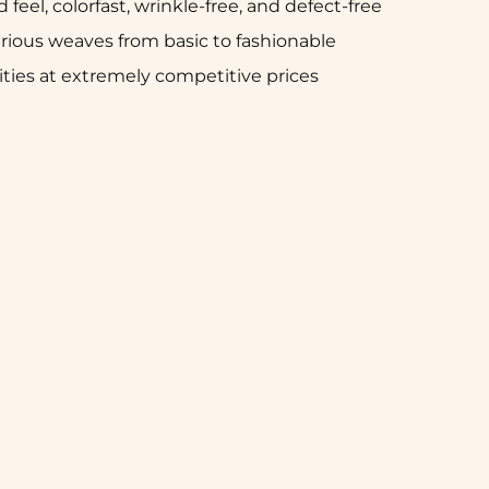
 feel, colorfast, wrinkle-free, and defect-free
rious weaves from basic to fashionable
tities at extremely competitive prices