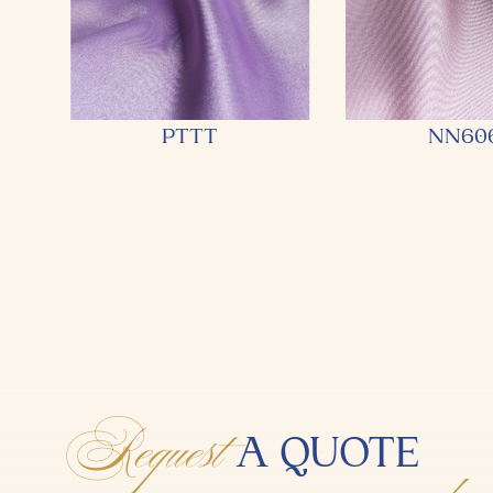
PTTT
NN60
Request
A QUOTE