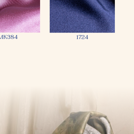
MK384
1724