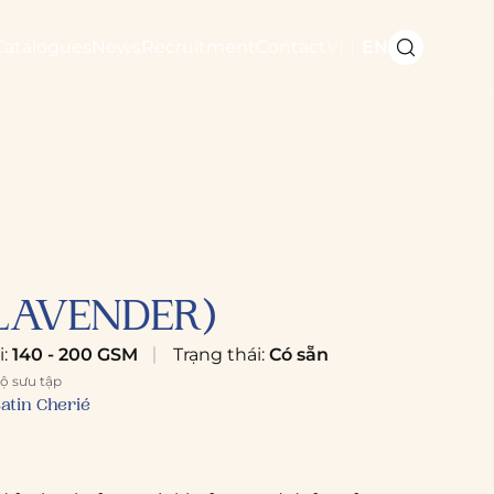
Catalogues
News
Recruitment
Contact
VI
EN
LAVENDER)
i:
140 - 200 GSM
Trạng thái:
Có sẵn
ộ sưu tập
atin Cherié