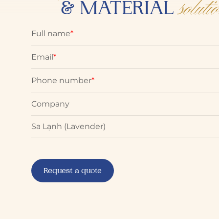
soluti
& MATERIAL
Full name
*
Email
*
Phone number
*
Company