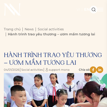
VI
EN
Trang chủ
News
Social activities
Hành trình trao yêu thương – ươm mầm tương lai
HÀNH TRÌNH TRAO YÊU THƯƠNG
– ƯƠM MẦM TƯƠNG LAI
04/01/2026
Social activities
support mona
Chia sẻ: