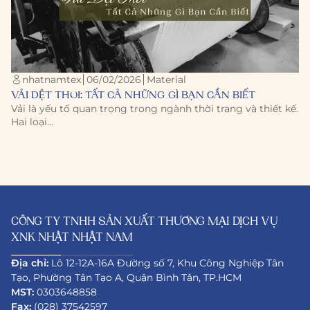
nhatnamtex
06/02/2026
Material
VẢI DỆT THOI: TẤT CẢ NHỮNG GÌ BẠN CẦN BIẾT
Vải là yếu tố quan trọng trong ngành thời trang và thiết kế.
Hai loại…
CÔNG TY TNHH SẢN XUẤT THƯƠNG MẠI DỊCH VỤ
XNK NHẬT NHẬT NAM
Địa chỉ:
Lô 12-12A-16A Đường số 7, Khu Công Nghiệp Tân
Tạo, Phường Tân Tạo A, Quận Bình Tân, TP.HCM
MST:
0303648858
Fax:
(028) 37542597