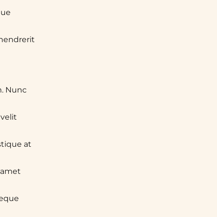
que
 hendrerit
m. Nunc
velit
tique at
t amet
neque