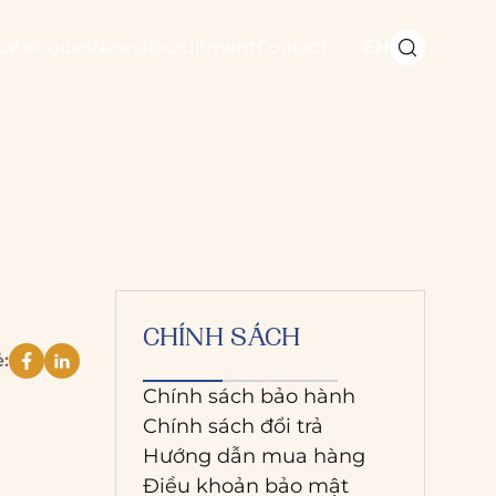
Catalogues
News
Recruitment
Contact
VI
EN
CHÍNH SÁCH
ẻ:
Chính sách bảo hành
Chính sách đổi trả
Hướng dẫn mua hàng
Điều khoản bảo mật