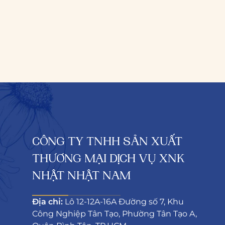
CÔNG TY TNHH SẢN XUẤT
THƯƠNG MẠI DỊCH VỤ XNK
NHẬT NHẬT NAM
Địa chỉ:
Lô 12-12A-16A Đường số 7, Khu
Công Nghiệp Tân Tạo, Phường Tân Tạo A,