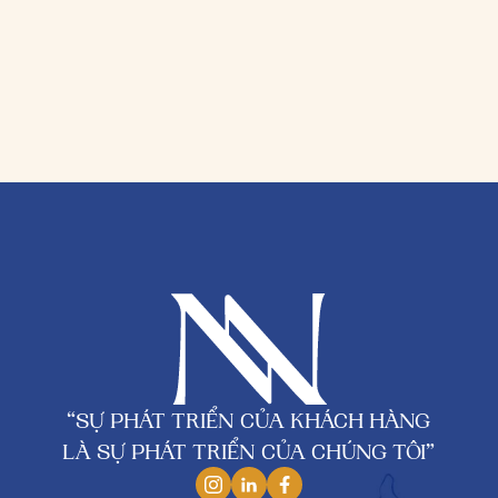
“SỰ PHÁT TRIỂN CỦA KHÁCH HÀNG
LÀ SỰ PHÁT TRIỂN CỦA CHÚNG TÔI”