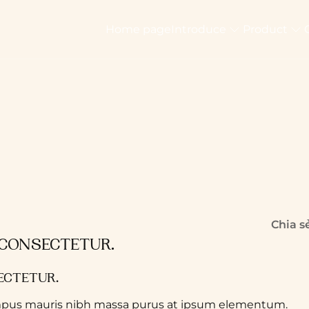
Home page
Introduce
Product
Chia s
 CONSECTETUR.
ECTETUR.
empus mauris nibh massa purus at ipsum elementum.